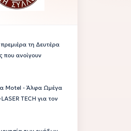
πρεμιέρα τη Δευτέρα 
ς που ανοίγουν 
α Motel - Άλφα Ωμέγα 
-LASER TECH για τον 
μονησία των ομάδων, 