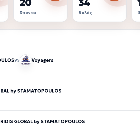
20
34
3ποντα
Βολές
OULOS
Voyagers
VS
OBAL by STAMATOPOULOS
RIDIS GLOBAL by STAMATOPOULOS