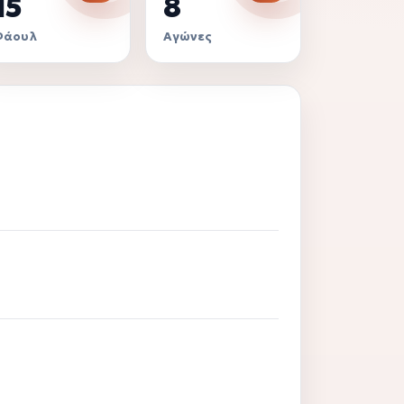
15
8
Φάουλ
Αγώνες