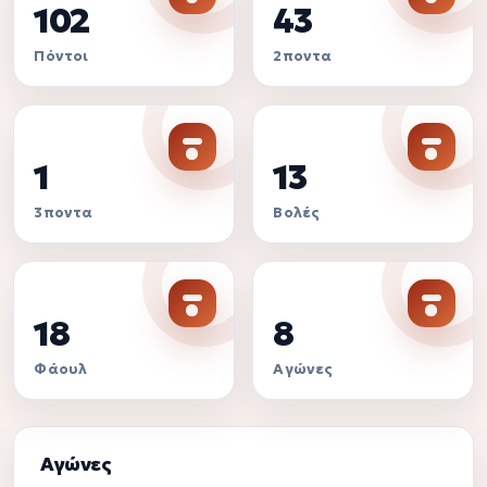
102
43
Πόντοι
2ποντα
1
13
3ποντα
Βολές
18
8
Φάουλ
Αγώνες
Αγώνες